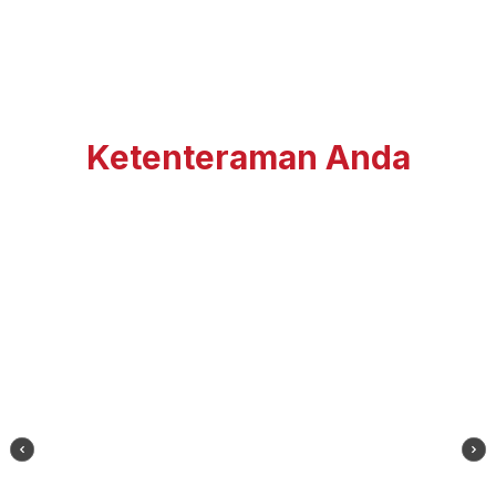
Pensijilan Halal & GMP
untuk
Ketenteraman Anda
KEMBARA Meals mematuhi piawaian kualiti dan
keselamatan yang ketat, memastikan setiap
hidangan adalah terjamin dan dipercayai.