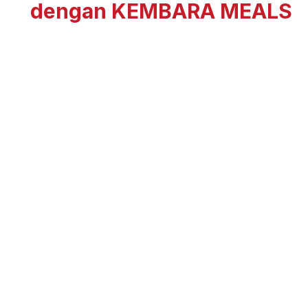
dengan KEMBARA MEALS
Lebih ruang untuk barang anda, sambil menikmati
hidangan berkualiti dan praktikal.