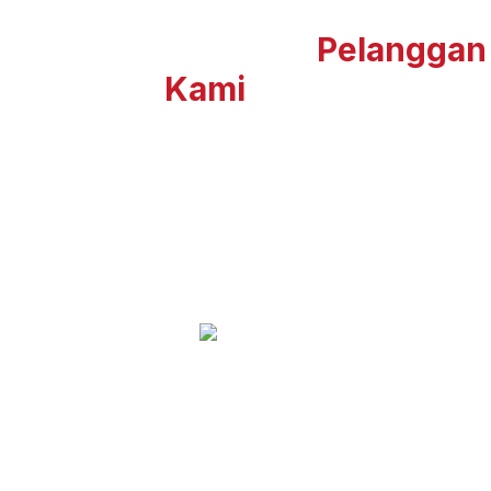
Apa Kata
Pelanggan
Kami
Perjalanan jadi lebih mudah dengan
hidangan yang dipercayai dengar
sendiri daripada para pelanggan
kami.
MAT DAN
INFLUENCER
"Memang sedap! Daging lembut.. walaupun saya
orang luar, tapi bila travel dengan Malaysians,